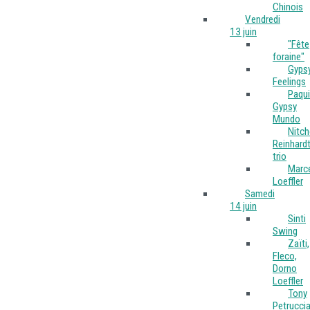
Chinois
Vendredi
13 juin
"Fête
foraine"
Gyps
Feelings
Paqu
Gypsy
Mundo
Nitc
Reinhard
trio
Marc
Loeffler
Samedi
14 juin
Sinti
Swing
Zaïti,
Fleco,
Dorno
Loeffler
Tony
Petruccia