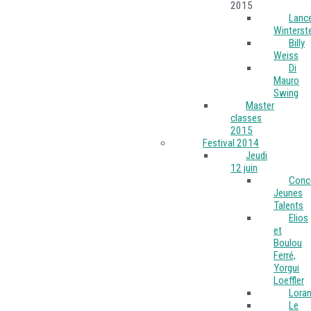
2015
Lance
Winterst
Billy
Weiss
Di
Mauro
Swing
Master
classes
2015
Festival 2014
Jeudi
12 juin
Conc
Jeunes
Talents
Elios
et
Boulou
Ferré,
Yorgui
Loeffler
Loran
Le