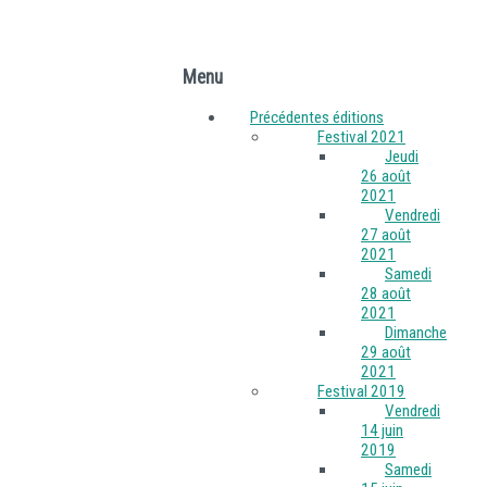
menu
Menu
Précédentes éditions
Festival 2021
Jeudi
26 août
2021
Vendredi
27 août
2021
Samedi
28 août
2021
Dimanche
29 août
2021
Festival 2019
Vendredi
14 juin
2019
Samedi