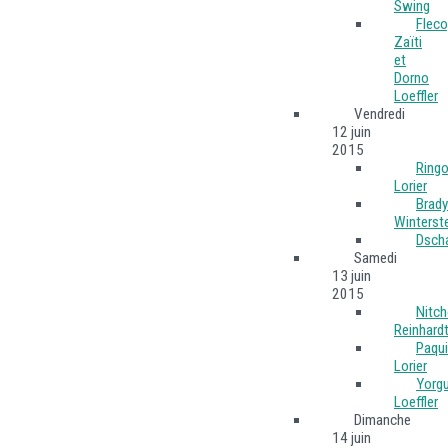
Swing
Fleco
Zaïti
et
Dorno
Loeffler
Vendredi
12 juin
2015
Ring
Lorier
Brady
Winterst
Dsch
Samedi
13 juin
2015
Nitc
Reinhard
Paqu
Lorier
Yorgu
Loeffler
Dimanche
14 juin